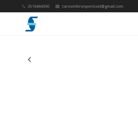
3516464300
carosimbronperisset@gmail.com