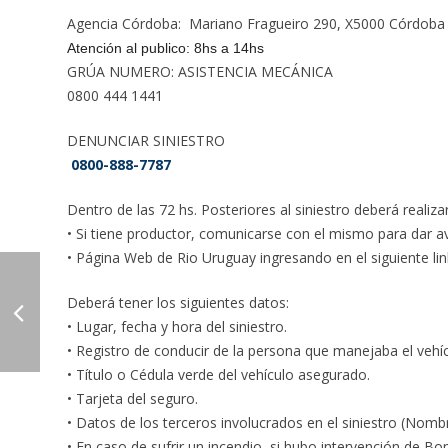
Agencia Córdoba: Mariano Fragueiro 290, X5000 Córdoba
Atención al publico: 8hs a 14hs
GRÚA NUMERO: ASISTENCIA MECÁNICA
0800 444 1441
DENUNCIAR SINIESTRO
0800-888-7787
Dentro de las 72 hs. Posteriores al siniestro deberá realiza
• Si tiene productor, comunicarse con el mismo para dar avi
• Página Web de Rio Uruguay ingresando en el siguiente lin
Deberá tener los siguientes datos:
• Lugar, fecha y hora del siniestro.
• Registro de conducir de la persona que manejaba el vehíc
• Título o Cédula verde del vehículo asegurado.
• Tarjeta del seguro.
• Datos de los terceros involucrados en el siniestro (Nomb
• En caso de sufrir un incendio, si hubo intervención de 