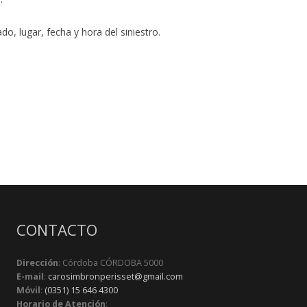
do, lugar, fecha y hora del siniestro.
CONTACTO
Dirección
: Córdoba CÓRDOBA 5000
E-mail
:
carosimbronperisset@gmail.com
Móvil
:
(0351) 15 646 4300
Horario de Atención
: