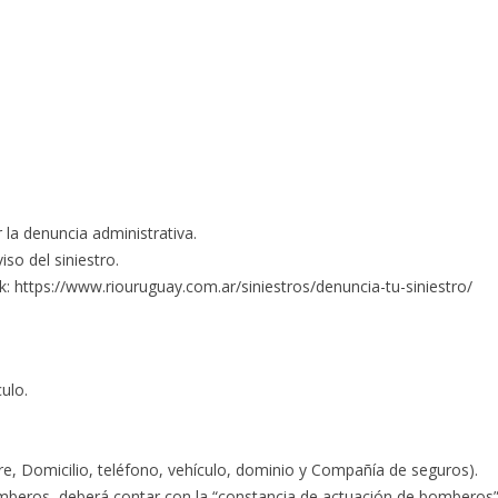
r la denuncia administrativa.
so del siniestro.
k: https://www.riouruguay.com.ar/siniestros/denuncia-tu-siniestro/
ulo.
re, Domicilio, teléfono, vehículo, dominio y Compañía de seguros).
Bomberos, deberá contar con la “constancia de actuación de bomberos”