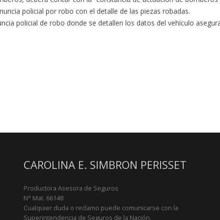
nuncia policial por robo con el detalle de las piezas robadas.
ncia policial de robo donde se detallen los datos del vehículo asegura
CAROLINA E. SIMBRON PERISSET
Productora Asesora de Seguros
N° Mat. 66148
Cualquier duda o reclamo puede comunicarse con la
Superintendencia de Seguros de la Nación.